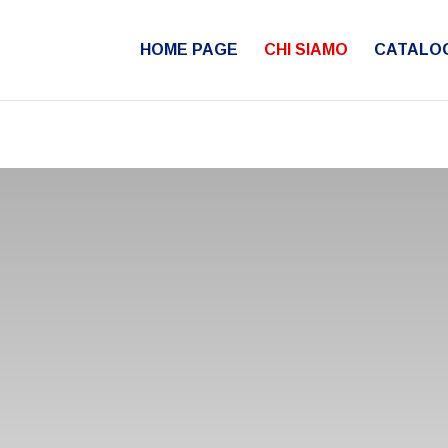
 parameter $render_slug is implicitly treated as a required parame
HOME PAGE
CHI SIAMO
CATALO
der/Module.php
on line
86