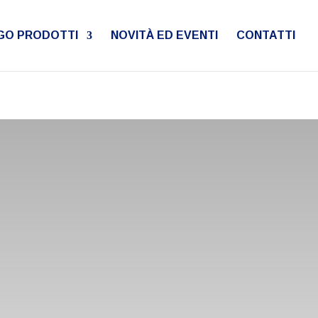
ter in
/home/u319011147/domains/ormad.com/public_html/wp-
GO PRODOTTI
NOVITÀ ED EVENTI
CONTATTI