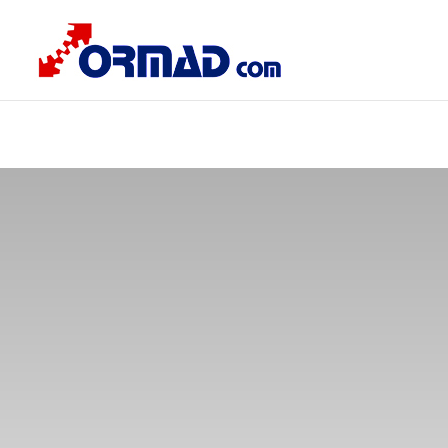
Deprecated
: Optional parameter $content declared before required
content/plugins/carousel-slider/includes/Integration/DiviBuil