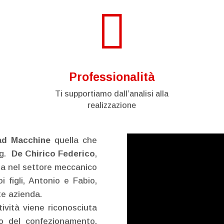

Professionalità
Ti supportiamo dall’analisi alla
realizzazione
ad Macchine
quella che
ig.
De Chirico Federico
,
za nel settore meccanico
i figli, Antonio e Fabio,
te azienda.
ività viene riconosciuta
o del confezionamento,