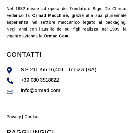
Nel 1982 nasce ad opera del Fondatore Sign. De Chirico
Federico la
Ormad Macchine
, grazie alla sua pluriennale
esperienza nel settore meccanico legato al packaging.
Negli anni con l’ausilio dei sui figli realizza, nel 1999, la
vigente azienda la
Ormad Com
.
CONTATTI
S.P 231 Km 16,400 - Terlizzi (BA)

+39 080 3518822

info@ormad.com

Privacy
|
Cookie
RAGGIUNGICI