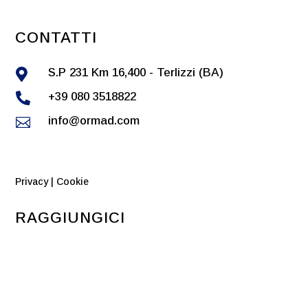
CONTATTI
S.P 231 Km 16,400 - Terlizzi (BA)

+39 080 3518822

info@ormad.com

Privacy
|
Cookie
RAGGIUNGICI