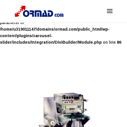
Deprecated
: Optional parameter $content declared before
required parameter $render_slug is implicitly treated as a required
parameter in
/home/u319011147/domains/ormad.com/public_html/wp-
content/plugins/carousel-
slider/includes/Integration/DiviBuilder/Module.php
on line
86